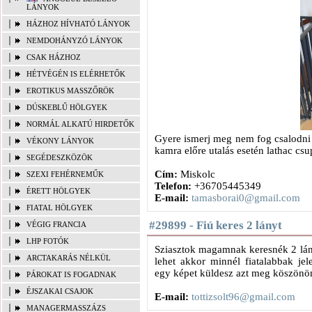
LÁNYOK
HÁZHOZ HÍVHATÓ LÁNYOK
NEMDOHÁNYZÓ LÁNYOK
CSAK HÁZHOZ
HÉTVÉGÉN IS ELÉRHETŐK
EROTIKUS MASSZŐRÖK
DÚSKEBLŰ HÖLGYEK
NORMÁL ALKATÚ HIRDETŐK
Gyere ismerj meg nem fog csalodni
VÉKONY LÁNYOK
kamra előre utalás esetén lathac cs
SEGÉDESZKÖZÖK
Cím:
Miskolc
SZEXI FEHÉRNEMŰK
Telefon:
+36705445349
ÉRETT HÖLGYEK
E-mail:
tamasborai0@gmail.com
FIATAL HÖLGYEK
#29899 - Fiú keres 2 lányt
VÉGIG FRANCIA
LHP FOTÓK
Sziasztok magamnak keresnék 2 lán
ARCTAKARÁS NÉLKÜL
lehet akkor minnél fiatalabbak jel
egy képet küldesz azt meg köszönö
PÁROKAT IS FOGADNAK
ÉJSZAKAI CSAJOK
E-mail:
tottizsolt96@gmail.com
MANAGERMASSZÁZS