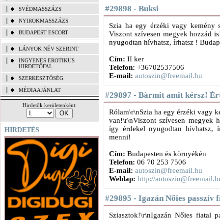
#29898 - Buksi
SVÉDMASSZÁZS
NYIROKMASSZÁZS
Szia ha egy érzéki vagy kemény s
BUDAPEST ESCORT
Viszont szívesen megyek hozzád is!
nyugodtan hívhatsz, írhatsz ! Buda
LÁNYOK NÉV SZERINT
Cím:
II ker
INGYENES EROTIKUS
HIRDETŐFAL
Telefon:
+36702537506
E-mail:
autoszin@freemail.hu
SZERKESZTŐSÉG
MÉDIAAJÁNLAT
#29897 - Bàrmit amit kérsz! Ér
Hirdetők kerületenként:
Rólam\r\nSzia ha egy érzéki vagy k
van!\r\nViszont szívesen megyek ho
így érdekel nyugodtan hívhatsz, í
HIRDETÉS
menni!
Cím:
Budapesten és környékén
Telefon:
06 70 253 7506
E-mail:
autoszin@freemail.hu
Weblap:
http://autoszin@freemail.h
#29895 - Igazán Nőies passzív f
Sziasztok!\r\nIgazán Nőies fiatal 