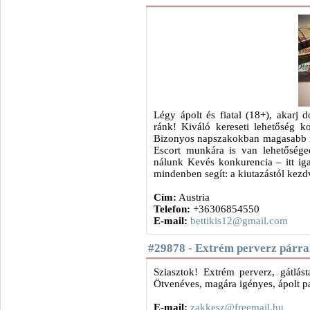
Légy ápolt és fiatal (18+), akarj 
ránk! Kiváló kereseti lehetőség 
Bizonyos napszakokban magasabb r
Escort munkára is van lehetőség
nálunk Kevés konkurencia – itt ig
mindenben segít: a kiutazástól ke
Cím:
Austria
Telefon:
+36306854550
E-mail:
bettikis12@gmail.com
#29878 - Extrém perverz párra
Sziasztok! Extrém perverz, gátlás
Ötvenéves, magára igényes, ápolt p
E-mail:
zakkesz@freemail.hu