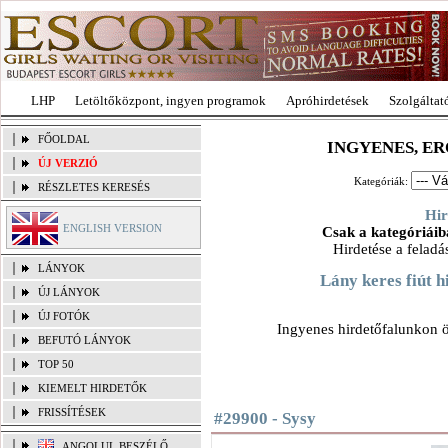
LHP
Letöltőközpont, ingyen programok
Apróhirdetések
Szolgáltat
FŐOLDAL
INGYENES, E
ÚJ VERZIÓ
Kategóriák:
RÉSZLETES KERESÉS
Hir
ENGLISH VERSION
Csak a kategóriáiba
Hirdetése a feladá
LÁNYOK
Lány keres fiút h
ÚJ LÁNYOK
ÚJ FOTÓK
Ingyenes hirdetőfalunkon 
BEFUTÓ LÁNYOK
TOP 50
KIEMELT HIRDETŐK
FRISSÍTÉSEK
#29900 - Sysy
ANGOLUL BESZÉLŐ