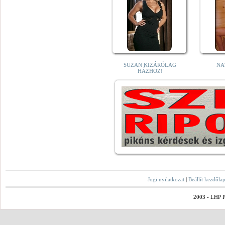
SUZAN KIZÁRÓLAG
NA
HÁZHOZ!
Jogi nyilatkozat
|
Beállít kezdőla
2003 - LHP Po