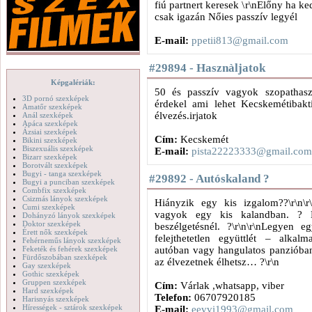
fiú partnert keresek \r\nElőny ha k
csak igazán Nőies passzív legyél
E-mail:
ppetii813@gmail.com
#29894 - Hasznàljatok
Képgalériák:
50 és passzív vagyok szopathas
3D pornó szexképek
érdekel ami lehet Kecskemétibakt
Amatőr szexképek
élvezés.irjatok
Anál szexképek
Apáca szexképek
Ázsiai szexképek
Cím:
Kecskemét
Bikini szexképek
Biszexuális szexképek
E-mail:
pista22223333@gmail.com
Bizarr szexképek
Borotvált szexképek
Bugyi - tanga szexképek
#29892 - Autóskaland ?
Bugyi a punciban szexképek
Combfix szexképek
Csizmás lányok szexképek
Hiányzik egy kis izgalom??\r\n\r
Cumi szexképek
vagyok egy kis kalandban. ? 
Dohányzó lányok szexképek
Doktor szexképek
beszélgetésnél. ?\r\n\r\nLegyen 
Érett nők szexképek
felejthetetlen együttlét – alkal
Fehérneműs lányok szexképek
Feketék és fehérek szexképek
autóban vagy hangulatos panzióban
Fürdőszobában szexképek
az élvezetnek élhetsz… ?\r\n
Gay szexképek
Gothic szexképek
Gruppen szexképek
Cím:
Várlak ,whatsapp, viber
Hard szexképek
Telefon:
06707920185
Harisnyás szexképek
Hírességek - sztárok szexképek
E-mail:
eevvi1993@gmail.com