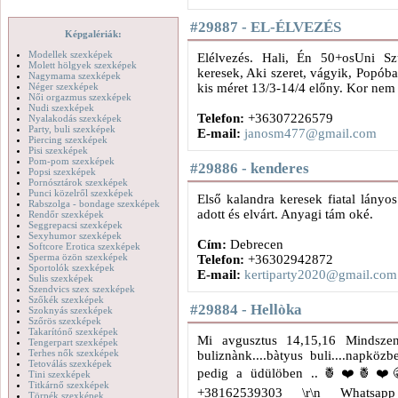
#29887 - EL-ÉLVEZÉS
Képgalériák:
Modellek szexképek
Elélvezés. Hali, Én 50+osUni S
Molett hölgyek szexképek
keresek, Aki szeret, vágyik, Popób
Nagymama szexképek
Néger szexképek
kis méret 13/3-14/4 előny. Kor nem
Női orgazmus szexképek
Nudi szexképek
Telefon:
+36307226579
Nyalakodás szexképek
Party, buli szexképek
E-mail:
janosm477@gmail.com
Piercing szexképek
Pisi szexképek
Pom-pom szexképek
#29886 - kenderes
Popsi szexképek
Pornósztárok szexképek
Punci közelről szexképek
Első kalandra keresek fiatal lányos
Rabszolga - bondage szexképek
adott és elvárt. Anyagi tám oké.
Rendőr szexképek
Seggrepacsi szexképek
Sexyhumor szexképek
Cím:
Debrecen
Softcore Erotica szexképek
Sperma özön szexképek
Telefon:
+36302942872
Sportolók szexképek
E-mail:
kertiparty2020@gmail.com
Sulis szexképek
Szendvics szex szexképek
Szőkék szexképek
#29884 - Hellòka
Szoknyás szexképek
Szőrös szexképek
Takarítónő szexképek
Mi avgusztus 14,15,16 Mindszen
Tengerpart szexképek
Terhes nők szexképek
buliznànk....bàtyus buli....napkö
Tetoválás szexképek
pedig a üdülöben ..🍍❤️🍍❤️
Tini szexképek
Titkárnő szexképek
+38162539303 \r\n Whatsapp +
Törpék szexképek