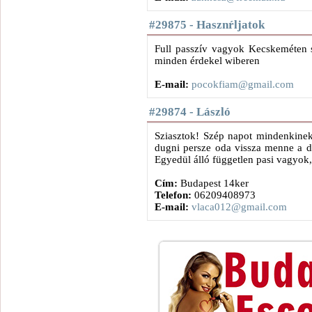
#29875 - Hasznŕljatok
Full passzív vagyok Kecskeméten 
minden érdekel wiberen
E-mail:
pocokfiam@gmail.com
#29874 - László
Sziasztok! Szép napot mindenkinek.
dugni persze oda vissza menne a 
Egyedül álló független pasi vagyok
Cím:
Budapest 14ker
Telefon:
06209408973
E-mail:
vlaca012@gmail.com