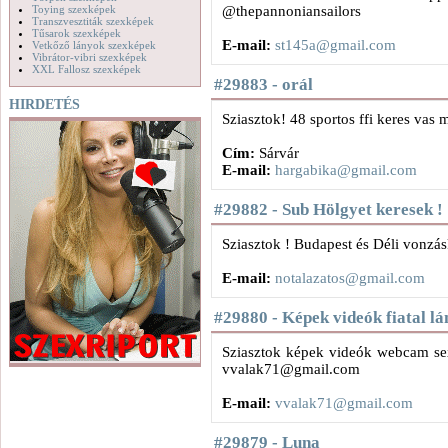
Toying szexképek
@thepannoniansailors
Transzvesztiták szexképek
Tűsarok szexképek
E-mail:
st145a@gmail.com
Vetkőző lányok szexképek
Vibrátor-vibri szexképek
XXL Fallosz szexképek
#29883 - orál
HIRDETÉS
Sziasztok! 48 sportos ffi keres vas
Cím:
Sárvár
E-mail:
hargabika@gmail.com
#29882 - Sub Hölgyet keresek !
Sziasztok ! Budapest és Déli vonzá
E-mail:
notalazatos@gmail.com
#29880 - Képek videók fiatal lá
Sziasztok képek videók webcam sex a
vvalak71@gmail.com
E-mail:
vvalak71@gmail.com
#29879 - Luna