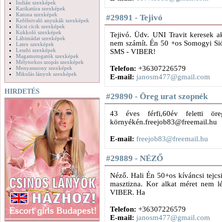
Indián szexképek
Karikatúra szexképek
Katona szexképek
#29891 - Tejivó
Kefélnivaló anyukák szexképek
Kicsi cicik szexképek
Kukkoló szexképek
Tejivó. Üdv. UNI Travit keresek ak
Lábimádat szexképek
nem számít. Én 50 +os Somogyi Sió
Latex szexképek
Leszbi szexképek
SMS - VIBER!
Magamutogatók szexképek
Mélytorkos szopás szexképek
Telefon:
+36307226579
Menyasszony szexképek
Mikulás lányok szexképek
E-mail:
janosm477@gmail.com
HIRDETÉS
#29890 - Öreg urat szopnék
43 éves férfi,60év feletti ö
környékén.freejob83@freemail.hu
E-mail:
freejob83@freemail.hu
#29889 - NÉZŐ
Néző. Hali Én 50+os kíváncsi tejcsi
masztizna. Kor alkat méret nem l
VIBER. Ha
Telefon:
+36307226579
E-mail:
janosm477@gmail.com